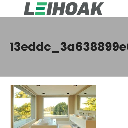
13eddc_3a638899e