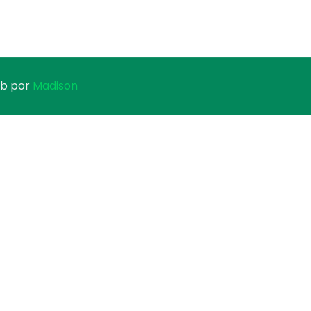
eb por
Madison