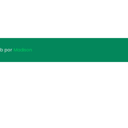
eb por
Madison