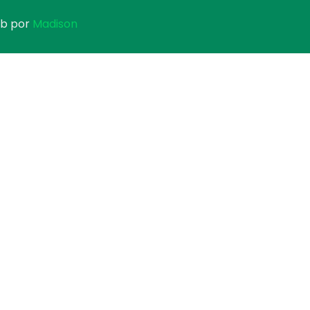
eb por
Madison